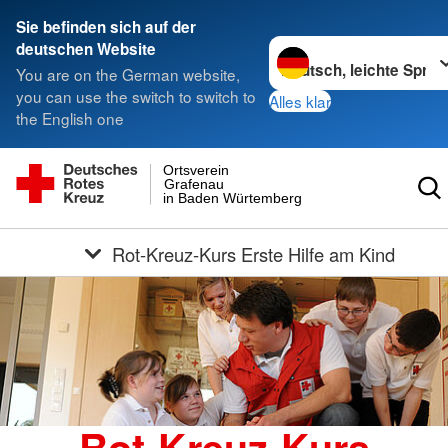
Sie befinden sich auf der
Sprache wechseln zu
deutschen Website
You are on the German website,
you can use the switch to switch to
Alles klar
the English one
Ortsverein
Grafenau
in Baden Würtemberg
Rot-Kreuz-Kurs Erste Hilfe am Kind
Rot-Kreuz-Kurs