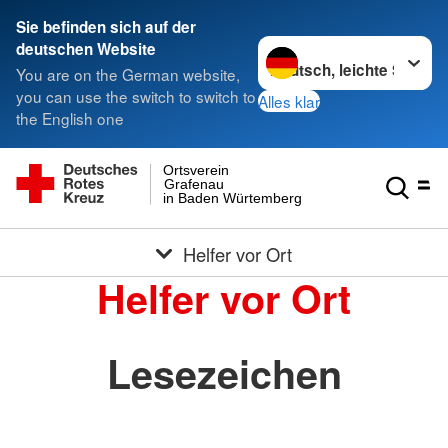
Sie befinden sich auf der
Sprache wechseln zu
deutschen Website
You are on the German website,
you can use the switch to switch to
Alles klar
the English one
Ortsverein
Grafenau
in Baden Würtemberg
Helfer vor Ort
Helfer vor Ort
Lesezeichen