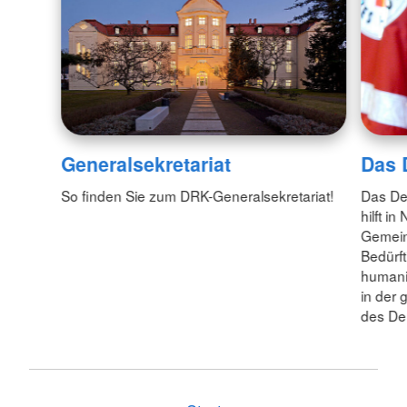
Generalsekretariat
Das
So finden Sie zum DRK-Generalsekretariat!
Das De
hilft i
Gemein
Bedürft
humanit
in der 
des De