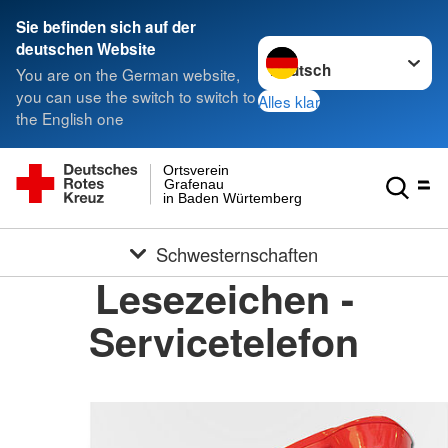
Sie befinden sich auf der
Sprache wechseln zu
deutschen Website
You are on the German website,
you can use the switch to switch to
Alles klar
the English one
Ortsverein
Grafenau
in Baden Würtemberg
Schwesternschaften
Lesezeichen -
Servicetelefon