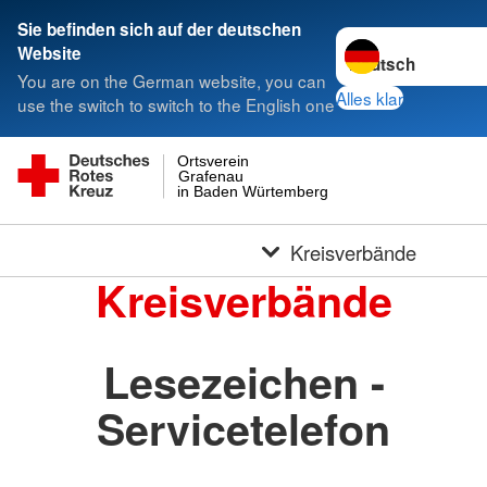
Sie befinden sich auf der deutschen
Sprache wechseln 
Website
You are on the German website, you can
Alles klar
use the switch to switch to the English one
Ortsverein
Grafenau
in Baden Würtemberg
Kreisverbände
Kreisverbände
Lesezeichen -
Servicetelefon