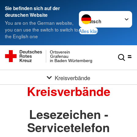
Sie befinden sich auf der
Sprache wechseln zu
deutschen Website
You are on the German website,
you can use the switch to switch to
Alles klar
the English one
Ortsverein
Grafenau
in Baden Würtemberg
Kreisverbände
Kreisverbände
Lesezeichen -
Servicetelefon