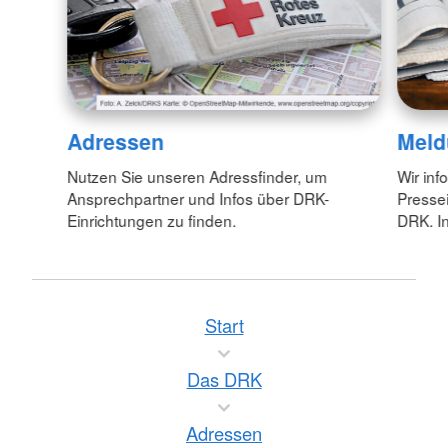
Adressen
Meld
Nutzen Sie unseren Adressfinder, um
Wir inf
Ansprechpartner und Infos über DRK-
Pressei
Einrichtungen zu finden.
DRK. In
Start
Das DRK
Adressen