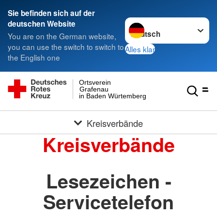
Sie befinden sich auf der
Sprache wechseln zu
deutschen Website
You are on the German website,
you can use the switch to switch to
Alles klar
the English one
Ortsverein
Grafenau
in Baden Würtemberg
Kreisverbände
Kreisverbände
Lesezeichen -
Servicetelefon