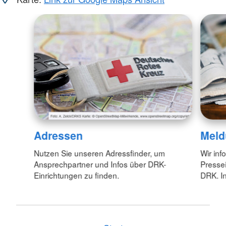
Adressen
Meld
Nutzen Sie unseren Adressfinder, um
Wir inf
Ansprechpartner und Infos über DRK-
Pressei
Einrichtungen zu finden.
DRK. In