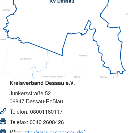
Kreisverband Dessau e.V.
Junkersstraße 52
06847
Dessau-Roßlau
Telefon:
08001160117
Telefax:
0340 2608426
Web:
http://www.drk-dessau.de/