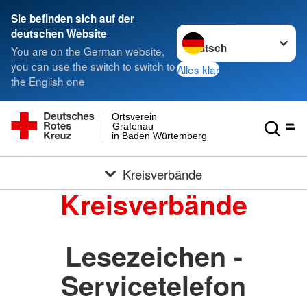
Sie befinden sich auf der
Sprache wechseln zu
deutschen Website
You are on the German website,
you can use the switch to switch to
Alles klar
the English one
Ortsverein
Grafenau
in Baden Würtemberg
Kreisverbände
Kreisverbände
Lesezeichen -
Servicetelefon