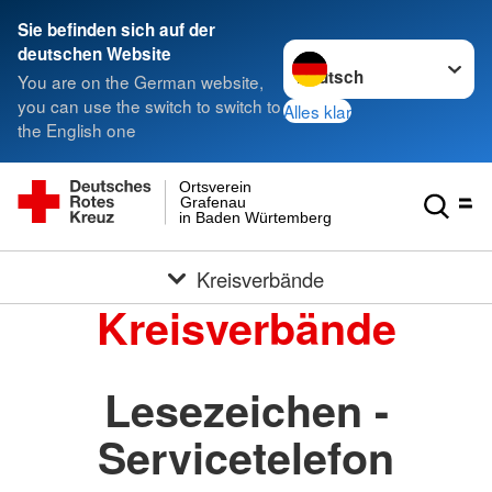
Sie befinden sich auf der
Sprache wechseln zu
deutschen Website
You are on the German website,
you can use the switch to switch to
Alles klar
the English one
Ortsverein
Grafenau
in Baden Würtemberg
Kreisverbände
Kreisverbände
Lesezeichen -
Servicetelefon