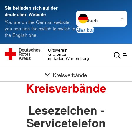
Sie befinden sich auf der
Sprache wechseln zu
deutschen Website
You are on the German website,
you can use the switch to switch to
Alles klar
the English one
Ortsverein
Grafenau
in Baden Würtemberg
Kreisverbände
Kreisverbände
Lesezeichen -
Servicetelefon