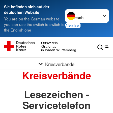
Sie befinden sich auf der
Sprache wechseln zu
deutschen Website
You are on the German website,
you can use the switch to switch to
Alles klar
the English one
Ortsverein
Grafenau
in Baden Würtemberg
Kreisverbände
Kreisverbände
Lesezeichen -
Servicetelefon