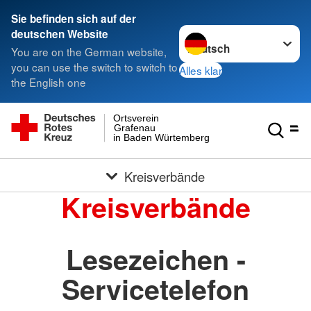
Sie befinden sich auf der
Sprache wechseln zu
deutschen Website
You are on the German website,
you can use the switch to switch to
Alles klar
the English one
Ortsverein
Grafenau
in Baden Würtemberg
Kreisverbände
Kreisverbände
Lesezeichen -
Servicetelefon