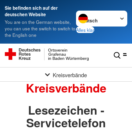
Sie befinden sich auf der
Sprache wechseln zu
deutschen Website
You are on the German website,
you can use the switch to switch to
Alles klar
the English one
Ortsverein
Grafenau
in Baden Würtemberg
Kreisverbände
Kreisverbände
Lesezeichen -
Servicetelefon