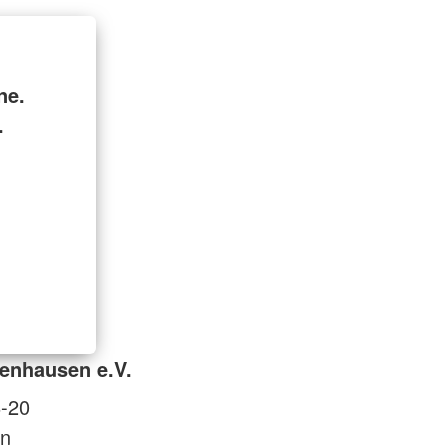
ne.
.
enhausen e.V.
8-20
n