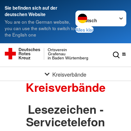
Sie befinden sich auf der
Sprache wechseln zu
deutschen Website
You are on the German website,
you can use the switch to switch to
Alles klar
the English one
Ortsverein
Grafenau
in Baden Würtemberg
Kreisverbände
Kreisverbände
Lesezeichen -
Servicetelefon