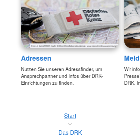
Adressen
Meld
Nutzen Sie unseren Adressfinder, um
Wir inf
Ansprechpartner und Infos über DRK-
Pressei
Einrichtungen zu finden.
DRK. In
Start
Das DRK