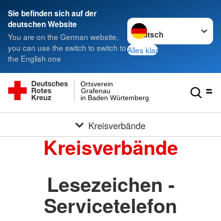
Sie befinden sich auf der
Sprache wechseln zu
deutschen Website
You are on the German website,
you can use the switch to switch to
Alles klar
the English one
Ortsverein
Grafenau
in Baden Würtemberg
Kreisverbände
Kreisverbände
Lesezeichen -
Servicetelefon