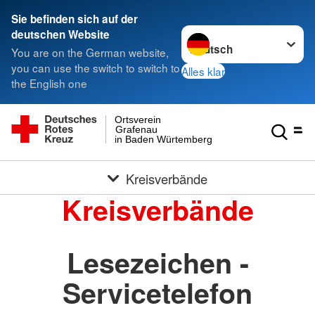
Sie befinden sich auf der
Sprache wechseln zu
deutschen Website
You are on the German website,
you can use the switch to switch to
Alles klar
the English one
Ortsverein
Grafenau
in Baden Würtemberg
Kreisverbände
Kreisverbände
Lesezeichen -
Servicetelefon