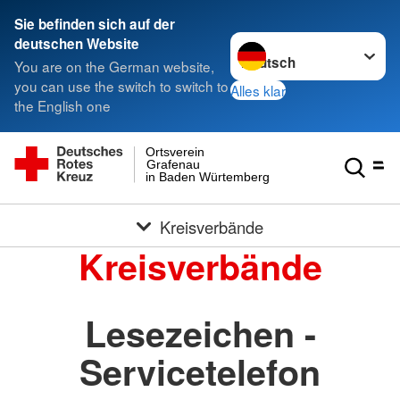
Sie befinden sich auf der
Sprache wechseln zu
deutschen Website
You are on the German website,
you can use the switch to switch to
Alles klar
the English one
Ortsverein
Grafenau
in Baden Würtemberg
Kreisverbände
Kreisverbände
Lesezeichen -
Servicetelefon