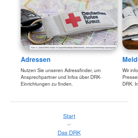
Adressen
Meld
Nutzen Sie unseren Adressfinder, um
Wir inf
Ansprechpartner und Infos über DRK-
Pressei
Einrichtungen zu finden.
DRK. In
Start
Das DRK