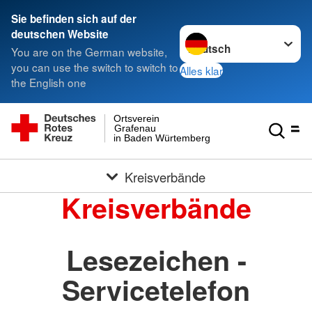
Sie befinden sich auf der
Sprache wechseln zu
deutschen Website
You are on the German website,
you can use the switch to switch to
Alles klar
the English one
Ortsverein
Grafenau
in Baden Würtemberg
Kreisverbände
Kreisverbände
Lesezeichen -
Servicetelefon