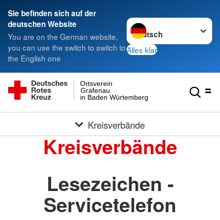
Sie befinden sich auf der
Sprache wechseln zu
deutschen Website
You are on the German website,
you can use the switch to switch to
Alles klar
the English one
Ortsverein
Grafenau
in Baden Würtemberg
Kreisverbände
Kreisverbände
Lesezeichen -
Servicetelefon