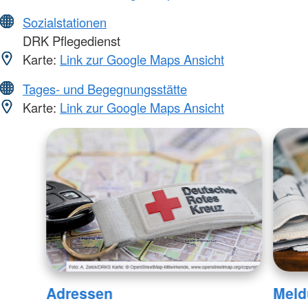
Sozialstationen
DRK Pflegedienst
Karte:
Link zur Google Maps Ansicht
Tages- und Begegnungsstätte
Karte:
Link zur Google Maps Ansicht
Adressen
Meld